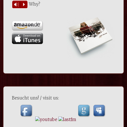
Why?
Vm
P
Besucht uns! / visit us: