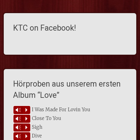
KTC on Facebook!
Hörproben aus unserem ersten
Album “Love”
I Was Made For Lovin You
Vm
P
Close To You
Vm
P
Sigh
Vm
P
Dive
Vm
P