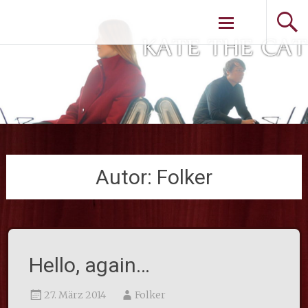
Weiter zum
Inhalt
Autor:
Folker
Hello, again…
27. März 2014
Folker