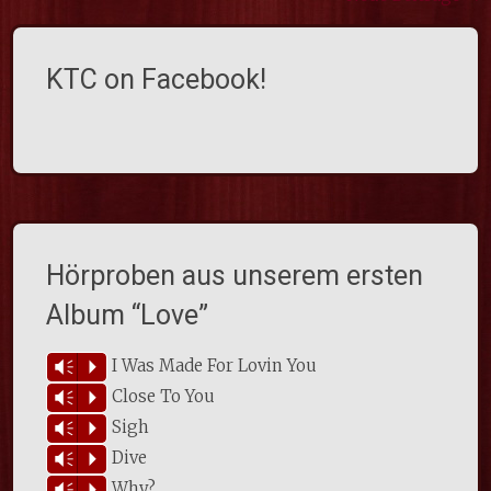
Beiträge Navigation
KTC on Facebook!
Hörproben aus unserem ersten
Album “Love”
I Was Made For Lovin You
Vm
P
Close To You
Vm
P
Sigh
Vm
P
Dive
Vm
P
Why?
Vm
P