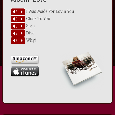
I Was Made For Lovin You
Vm
P
Close To You
Vm
P
Sigh
Vm
P
Dive
Vm
P
Why?
Vm
P