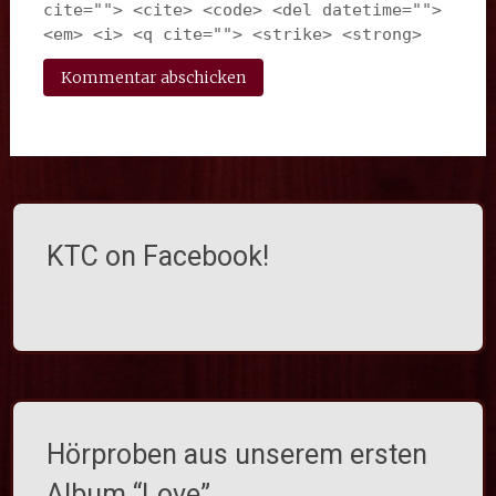
cite=""> <cite> <code> <del datetime=""> 
<em> <i> <q cite=""> <strike> <strong> 
KTC on Facebook!
Hörproben aus unserem ersten
Album “Love”