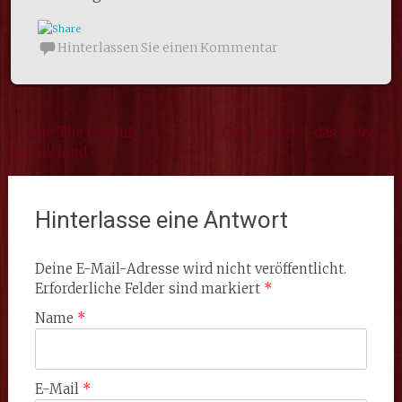
Hinterlassen Sie einen Kommentar
Beitrags Navigation
←
Kate The Cat auf
Geh’ vorbei – das Video
→
Soundcloud
Hinterlasse eine Antwort
Deine E-Mail-Adresse wird nicht veröffentlicht.
Erforderliche Felder sind markiert
*
Name
*
E-Mail
*