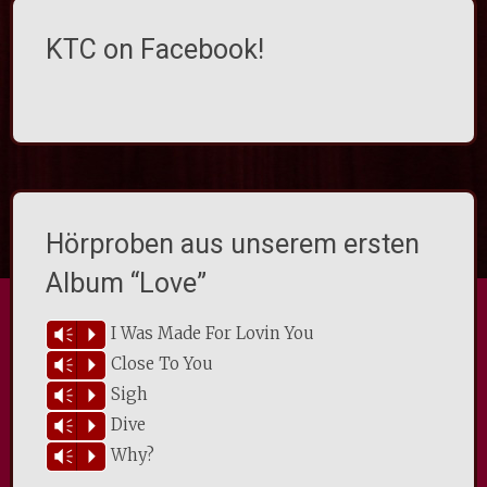
KTC on Facebook!
Hörproben aus unserem ersten
Album “Love”
I Was Made For Lovin You
Vm
P
Close To You
Vm
P
Sigh
Vm
P
Dive
Vm
P
Why?
Vm
P